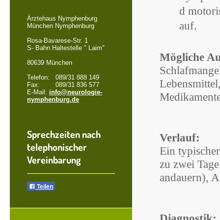
d motori
Ärztehaus Nymphenburg
auf.
München Nymphenburg
Rosa-Bavarese-Str. 1
S- Bahn Haltestelle " Laim"
Mögliche Au
80639 München
Schlafmangel
Telefon: 089/31 888 149
Lebensmittel
Fax: 089/31 836 577
E-Mail:
info@neurologie-
Medikamente,
nymphenburg.de
Sprechzeiten nach
Verlauf:
telephonischer
Ein typischer
Vereinbarung
zu zwei Tage
andauern), A
Teilen
Diagnostik: