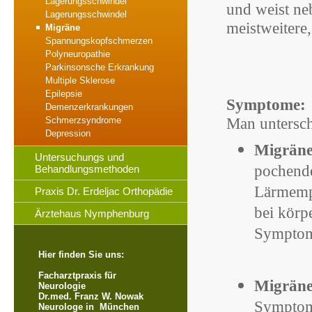
Lagerungsschwindel
und weist n
Lagerungsschwindel
meistweitere
Migräne
Spannungskopfschmerzen
Polyneuropathie
Parkinsonsche Erkrankung
Multiple Sklerose
Epilepsie
Symptome:
Demenzerkrankungen
Man untersch
Schmerzsyndrome
Depression
Migräne
Untersuchungs und
pochende
Behandlungsmethoden
Lärmempf
Praxis Dr. Erdeljac Orthopädie
bei körp
Ärztehaus Nymphenburg
Sympto
Hier finden Sie uns:
Facharztpraxis für
Migräne
Neurologie
Dr.med. Franz W. Nowak
Symptome
Neurologe in München