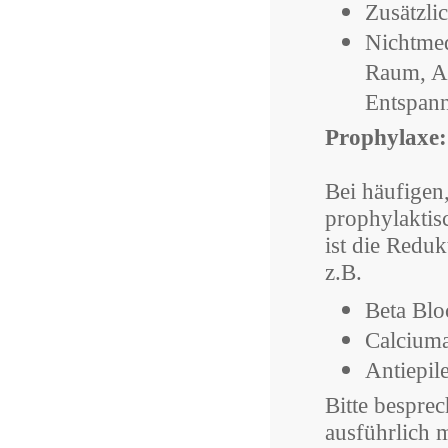
Zusätzl
Nichtmed
Raum, Ar
Entspan
Prophylaxe:
Bei häufigen
prophylaktis
ist die Redu
z.B.
Beta Blo
Calciuma
Antiepile
Bitte bespre
ausführlich 