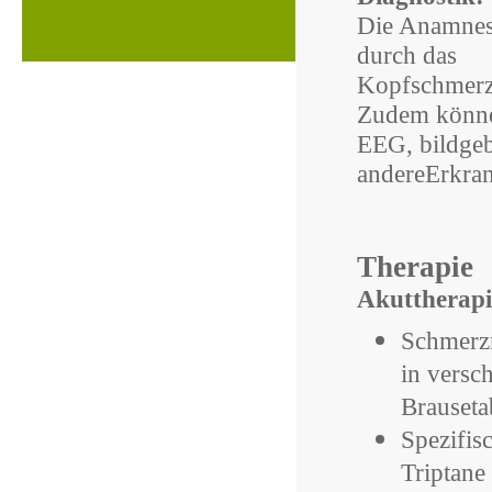
Die Anamnes
durch das
Kopfschmerz
Zudem können
EEG, bildgeb
andereErkra
Therapie
Akuttherapi
Schmerz
in versc
Brauseta
Spezifis
Triptane