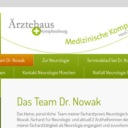
Wei
eam Dr. Nowak
Zur Neurologie
Terminablauf bei Dr. 
hen
Kontakt Neurologie München
Notfall Neurologi
Das Team Dr. Nowak
Das kleine, persönliche Team meiner Facharztpraxis Neurologie be
Nowak, Facharzt für Neurologie und aktuell 2 Arzthelferinnen di
meiner Facharzttätigkeit als Neurologie engangiert und zuvorko